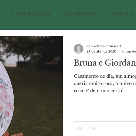
O QUE FAZEMOS
CASAMENTOS
CONTATO
gabischneidermaced
25 de abr. de 2020
3 min de
Bruna e Giordan
Casamento de dia, um almoç
queria muito rosa, o noivo
rosa. E deu tudo certo!