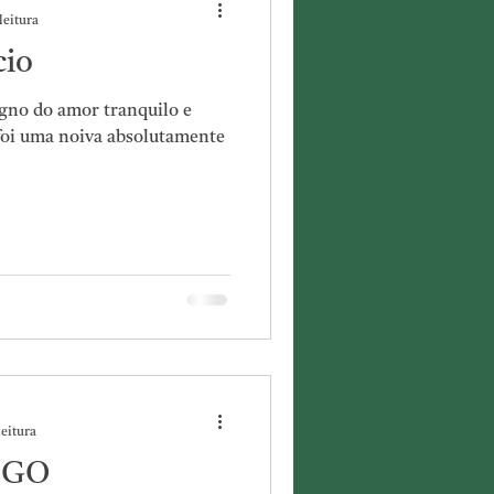
leitura
cio
gno do amor tranquilo e
 foi uma noiva absolutamente
leitura
EGO