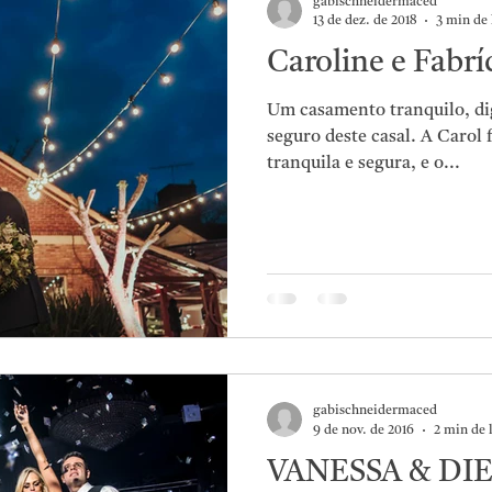
gabischneidermaced
13 de dez. de 2018
3 min de 
Caroline e Fabrí
Um casamento tranquilo, di
seguro deste casal. A Carol
tranquila e segura, e o...
gabischneidermaced
9 de nov. de 2016
2 min de 
VANESSA & DI