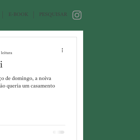
E-BOOK
PESQUISAR
 leitura
i
o de domingo, a noiva
 não queria um casamento