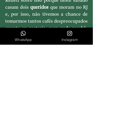
Refleti sobre isso porque neste sábado 
casam dois 
queridos
 que moram no RJ 
e, por isso, não tivemos a chance de 
tomarmos tantos cafés despreocupados 
quanto eu gostaria, nem pude recebê-
los na minha casa como eu 
adoro
.
WhatsApp
Instagram
Amanhã é o grande dia deles, e será 
lindo
, 
romântico
 e 
repleto de alegria
como eles merecem, mas fica aqui o 
meu desejo de que ainda tenhamos a 
chance de um café despreocupado, ou 
um jantar descontraído.