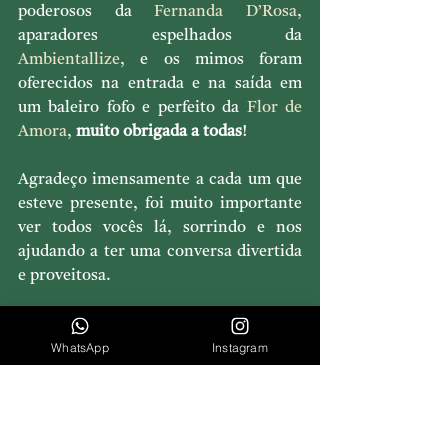
poderosos da 
Fernanda D’Rosa
, 
aparadores espelhados da 
Ambientallize
, e os mimos foram 
oferecidos na entrada e na saída em 
um baleiro fofo e perfeito da 
Flor de 
Amora
, 
muito obrigada a todas
!
Agradeço imensamente a cada um que 
esteve presente, foi muito importante 
ver todos vocês lá, sorrindo e nos 
ajudando a ter uma conversa divertida 
e proveitosa.
Aqui um pequeno vídeo que mostra 
WhatsApp
Instagram
como foi o clima da conversa:
https://www.youtube.com/watch?
v=__yVCPg1sW4